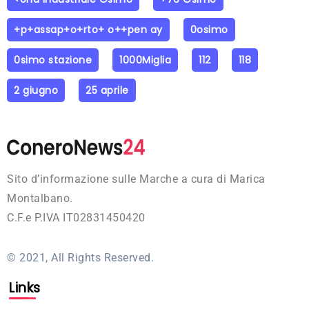
+p+assap+o+rto+ o++pen ay
0osimo
0simo stazione
1000Miglia
112
118
2 giugno
25 aprile
Sito d’informazione sulle Marche a cura di Marica
Montalbano.
C.F.e P.IVA IT02831450420
© 2021, All Rights Reserved.
Links