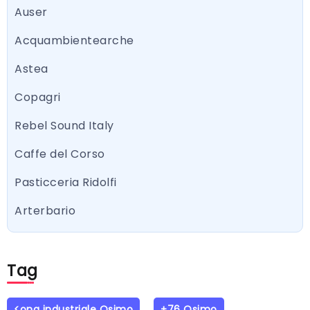
Auser
Acquambientearche
Astea
Copagri
Rebel Sound Italy
Caffe del Corso
Pasticceria Ridolfi
Arterbario
Tag
<ona industriale Osimo
+76 Osimo