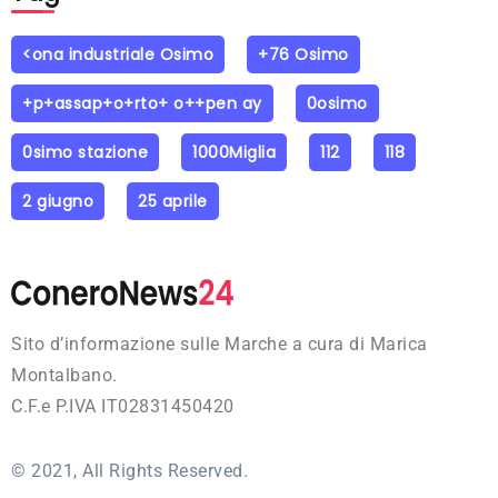
<ona industriale Osimo
+76 Osimo
+p+assap+o+rto+ o++pen ay
0osimo
0simo stazione
1000Miglia
112
118
2 giugno
25 aprile
Sito d’informazione sulle Marche a cura di Marica
Montalbano.
C.F.e P.IVA IT02831450420
© 2021, All Rights Reserved.