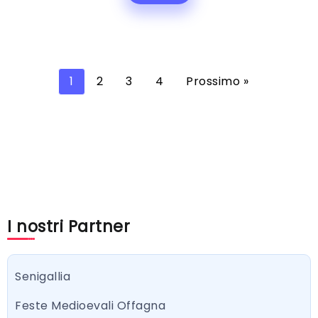
1
2
3
4
Prossimo »
I nostri Partner
Senigallia
Feste Medioevali Offagna