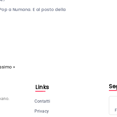
 Pop a Numana. E al posto della
ssimo »
Se
Links
bano.
Contatti
Privacy