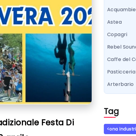
Acquambie
Astea
Copagri
Rebel Sound
Caffe del 
Pasticceria 
Arterbario
Tag
dizionale Festa Di
<ona industr