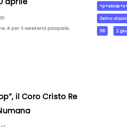
0 aprile
+p+assap+o+
:30
0simo stazi
, è per il weekend pasquale,
118
2 gi
”, il Coro Cristo Re
a Numana
:47