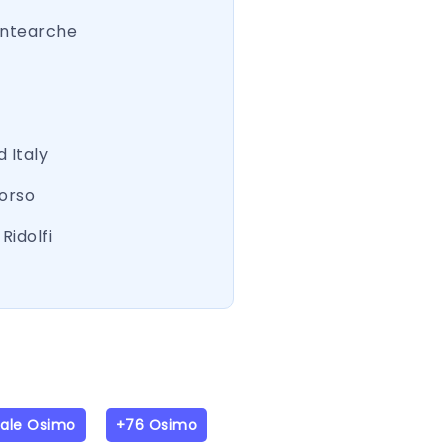
ntearche
 Italy
Corso
Ridolfi
iale Osimo
+76 Osimo