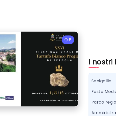
5
I nostri
Senigallia
Feste Medi
Parco regi
Amministr