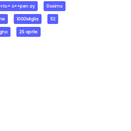
rto+ o++pen ay
0osimo
one
1000Miglia
112
ugno
25 aprile