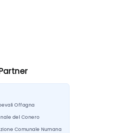
 Partner
oevali Offagna
onale del Conero
azione Comunale Numana