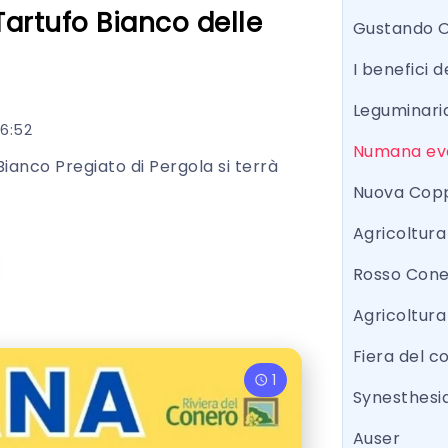
Tartufo Bianco delle
Gustando 
I benefici d
Leguminari
6:52
Numana eve
Bianco Pregiato di Pergola si terrà
Nuova Copp
Agricoltur
Rosso Con
Agricoltura
Fiera del 
1
Synesthesi
Auser