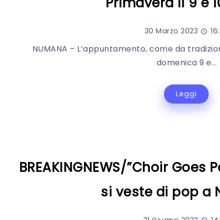
Primavera il 9 e 1
30 Marzo 2023
16
NUMANA – L’appuntamento, come da tradizione
domenica 9 e...
Leggi
BREAKINGNEWS/”Choir Goes Pop
si veste di pop 
21 Giugno 2022
14