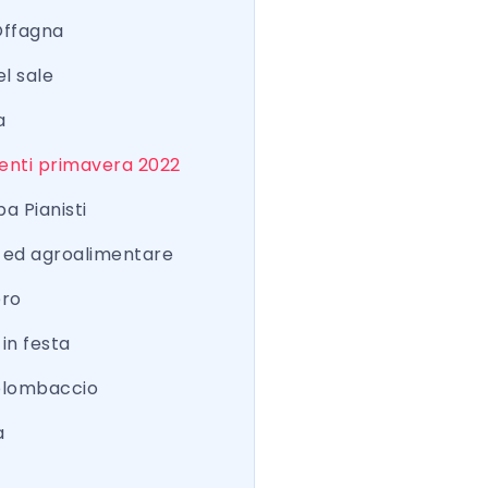
Offagna
el sale
a
nti primavera 2022
a Pianisti
a ed agroalimentare
ero
 in festa
colombaccio
a