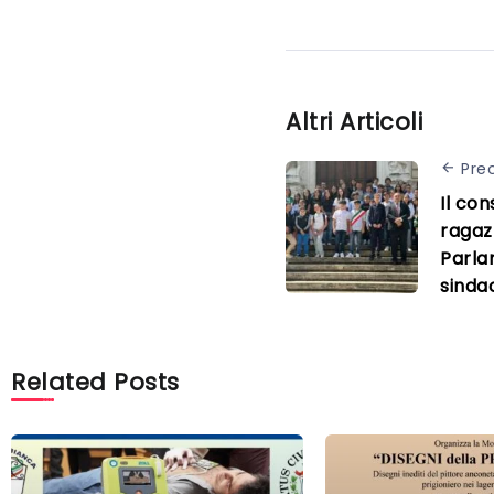
Altri Articoli
Pre
Il con
ragazz
Parla
sindac
Related Posts