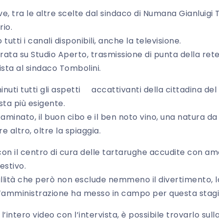
, tra le altre scelte dal sindaco di Numana Gianluigi 
rio.
utti i canali disponibili, anche la televisione.
serata su Studio Aperto, trasmissione di punta della rete
ista al sindaco Tombolini.
nuti tutti gli aspetti accattivanti della cittadina de
sta più esigente.
aminato, il buon cibo e il ben noto vino, una natura da
are altro, oltre la spiaggia.
on il centro di cura delle tartarughe accudite con amo
estivo.
llità che però non esclude nemmeno il divertimento, l
 l’amministrazione ha messo in campo per questa stag
l’intero video con l’intervista, è possibile trovarlo su