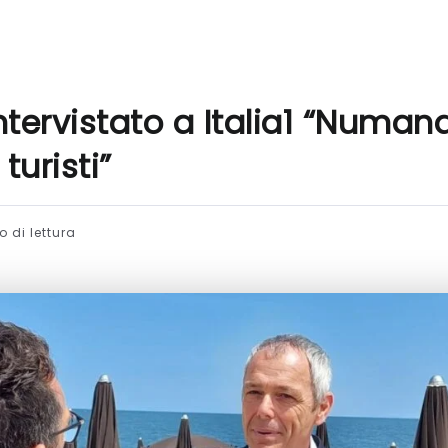
ntervistato a Italia1 “Numan
turisti”
 di lettura