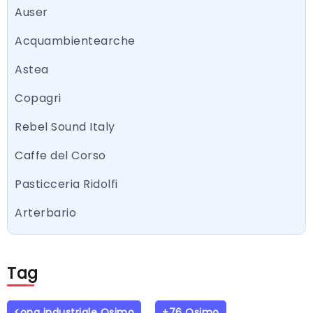
Auser
Acquambientearche
Astea
Copagri
Rebel Sound Italy
Caffe del Corso
Pasticceria Ridolfi
Arterbario
Tag
<ona industriale Osimo
+76 Osimo