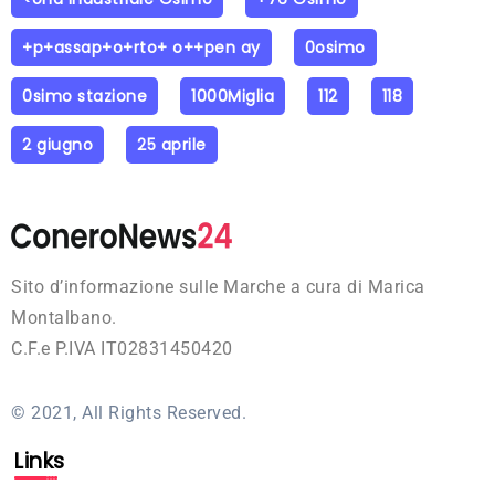
+p+assap+o+rto+ o++pen ay
0osimo
0simo stazione
1000Miglia
112
118
2 giugno
25 aprile
Sito d’informazione sulle Marche a cura di Marica
Montalbano.
C.F.e P.IVA IT02831450420
© 2021, All Rights Reserved.
Links