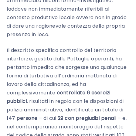
un immediato riscontro info-investigativo,
laddove non immediatamente riferibili al
contesto produttivo locale ovvero non in grado
di dare una ragionevole contezza della propria
presenza
in loco
.
Il descritto specifico controllo del territorio
interforze, gestito dalle Pattuglie operanti, ha
pertanto impedito che sorgesse una qualunque
forma di turbativa all’ordinaria mattinata di
lavoro della cittadinanza, ed ha
complessivamente
controllato 6 esercizi
pubblici,
risultati in regola con le disposizioni di
polizia amministrativa, identificato un totale di
147 persone
– di cui
29 con pregiudizi penali
– e,
nel contemporaneo monitoraggio del rispetto
del codice della strada, sono stati verificati 103