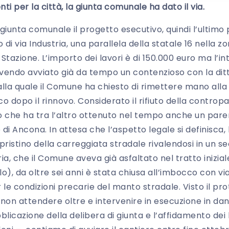
ti per la città, la giunta comunale ha dato il via.
iunta comunale il progetto esecutivo, quindi l’ultimo p
 di via Industria, una parallela della statale 16 nella zo
tazione. L’importo dei lavori è di 150.000 euro ma l’in
vendo avviato già da tempo un contenzioso con la dit
alla quale il Comune ha chiesto di rimettere mano alla
o dopo il rinnovo. Considerato il rifiuto della contropa
io che ha tra l’altro ottenuto nel tempo anche un parer
di Ancona. In attesa che l’aspetto legale si definisca,
ipristino della carreggiata stradale rivalendosi in u
tria, che il Comune aveva già asfaltato nel tratto inizi
o), da oltre sei anni è stata chiusa all’imbocco con vi
 le condizioni precarie del manto stradale. Visto il pr
 non attendere oltre e intervenire in esecuzione in dan
blicazione della delibera di giunta e l’affidamento dei l