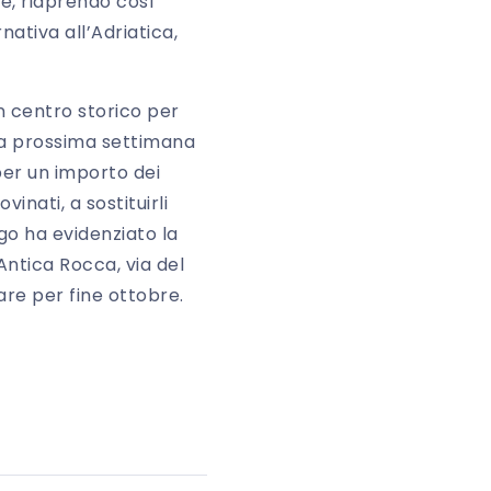
e, riaprendo così
nativa all’Adriatica,
in centro storico per
 La prossima settimana
per un importo dei
vinati, a sostituirli
go ha evidenziato la
 Antica Rocca, via del
re per fine ottobre.