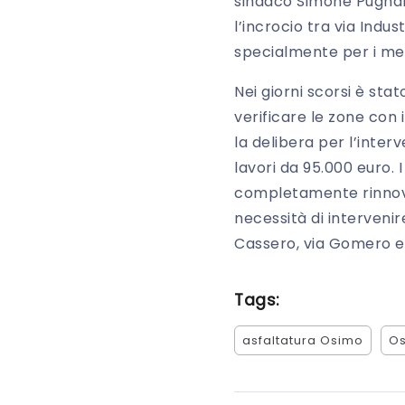
sindaco Simone Pugnalo
l’incrocio tra via Indus
specialmente per i mezz
Nei giorni scorsi è sta
verificare le zone con
la delibera per l’inte
lavori da 95.000 euro. I
completamente rinnovan
necessità di intervenir
Cassero, via Gomero e 
Tags:
asfaltatura Osimo
O