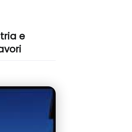
tria e
avori