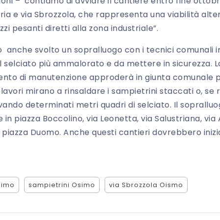
ni – contiamo di avviare il cantiere entro fine ottobr
tria e via Sbrozzola, che rappresenta una viabilità alter
i pesanti diretti alla zona industriale”.
to anche svolto un sopralluogo con i tecnici comunali 
 il selciato più ammalorato e da mettere in sicurezza.
rvento di manutenzione approderà in giunta comunale 
 lavori mirano a rinsaldare i sampietrini staccati o, se ro
do determinati metri quadri di selciato. Il sopralluo
e in piazza Boccolino, via Leonetta, via Salustriana, via
piazza Duomo. Anche questi cantieri dovrebbero inizia
simo
sampietrini Osimo
via Sbrozzola Oismo