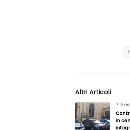
Altri Articoli
Pre
Contro
in cen
integr