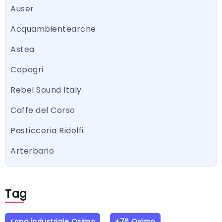
Auser
Acquambientearche
Astea
Copagri
Rebel Sound Italy
Caffe del Corso
Pasticceria Ridolfi
Arterbario
Tag
<ona industriale Osimo
+76 Osimo