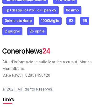
+p+assap+o+rto+ o++pen ay
0osimo
0simo stazione
1000Miglia
112
118
2 giugno
25 aprile
Sito d’informazione sulle Marche a cura di Marica
Montalbano.
C.F.e P.IVA IT02831450420
© 2021, All Rights Reserved.
Links