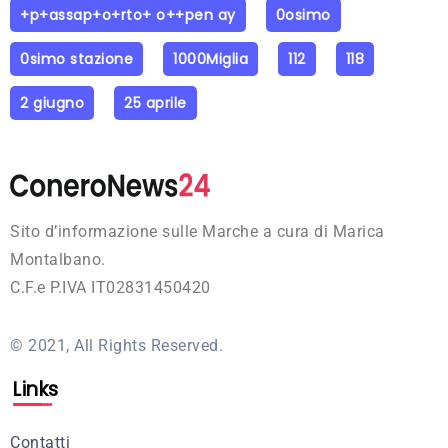
+p+assap+o+rto+ o++pen ay
0osimo
0simo stazione
1000Miglia
112
118
2 giugno
25 aprile
Sito d’informazione sulle Marche a cura di Marica
Montalbano.
C.F.e P.IVA IT02831450420
© 2021, All Rights Reserved.
Links
Contatti