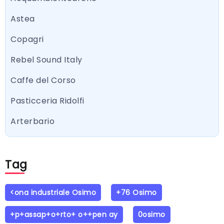
Astea
Copagri
Rebel Sound Italy
Caffe del Corso
Pasticceria Ridolfi
Arterbario
Tag
<ona industriale Osimo
+76 Osimo
+p+assap+o+rto+ o++pen ay
0osimo