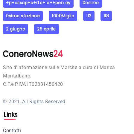
+p+assap+o+rto+ o++pen ay
0osimo
0simo stazione
1000Miglia
112
118
2 giugno
25 aprile
Sito d’informazione sulle Marche a cura di Marica
Montalbano.
C.F.e P.IVA IT02831450420
© 2021, All Rights Reserved.
Links
Contatti