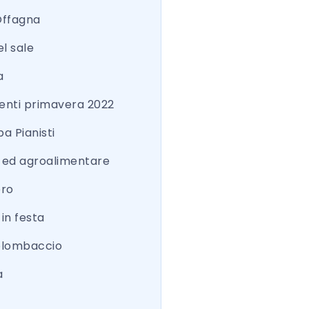
Offagna
el sale
a
nti primavera 2022
a Pianisti
a ed agroalimentare
ero
 in festa
colombaccio
a