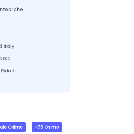
ntearche
 Italy
Corso
Ridolfi
iale Osimo
+76 Osimo