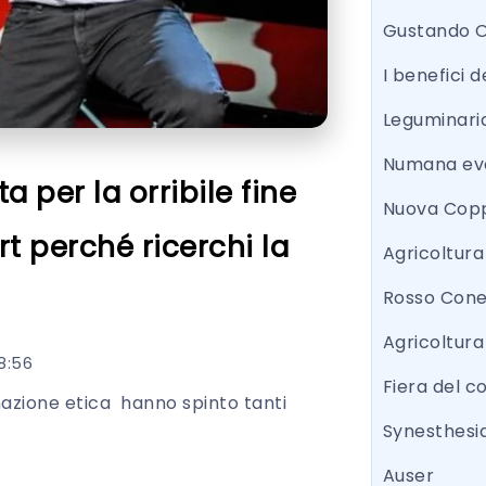
Gustando 
I benefici d
Leguminari
Numana eve
 per la orribile fine
Nuova Copp
t perché ricerchi la
Agricoltur
Rosso Con
Agricoltura
8:56
Fiera del 
azione etica hanno spinto tanti
Synesthesi
Auser