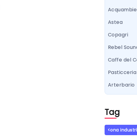
Acquambie
Astea
Copagri
Rebel Sound
Caffe del 
Pasticceria 
Arterbario
Tag
<ona industr