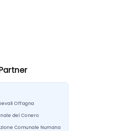
 Partner
oevali Offagna
onale del Conero
azione Comunale Numana