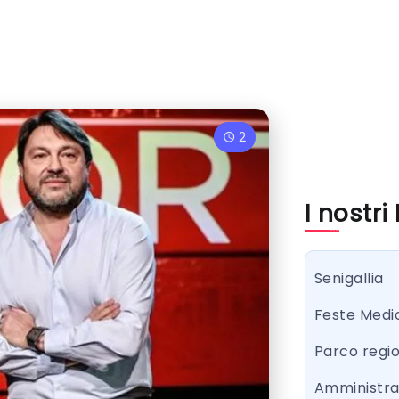
2
I nostri
Senigallia
Feste Medi
Parco regi
Amministr