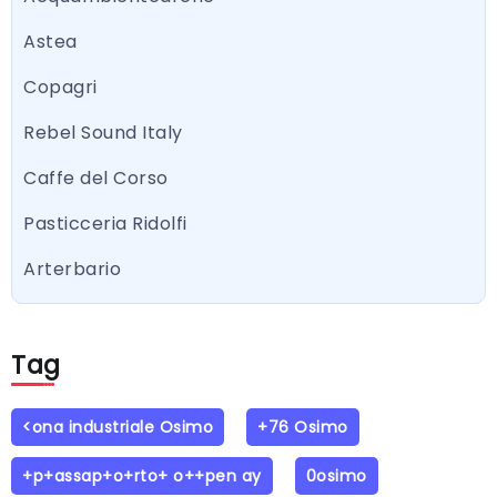
Astea
Copagri
Rebel Sound Italy
Caffe del Corso
Pasticceria Ridolfi
Arterbario
Tag
<ona industriale Osimo
+76 Osimo
+p+assap+o+rto+ o++pen ay
0osimo