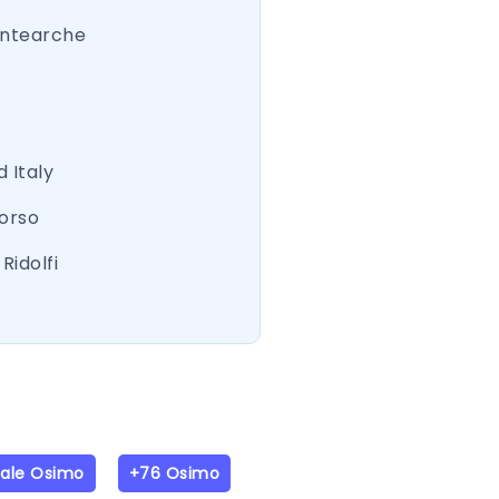
ntearche
 Italy
Corso
Ridolfi
iale Osimo
+76 Osimo