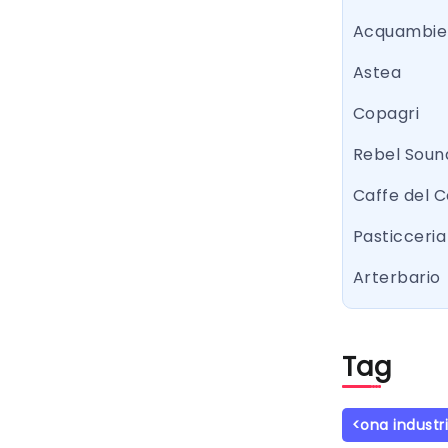
Acquambie
Astea
Copagri
Rebel Sound
Caffe del 
Pasticceria 
Arterbario
Tag
<ona industr