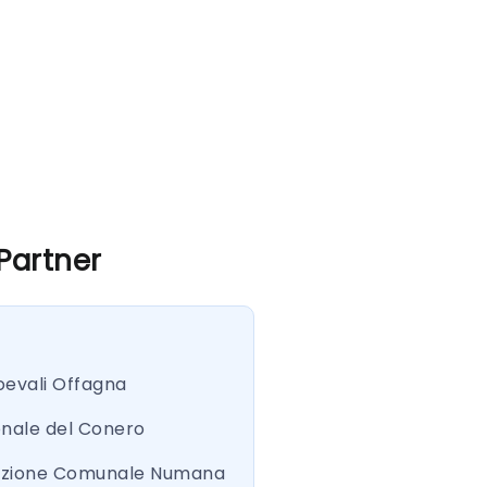
 Partner
oevali Offagna
onale del Conero
azione Comunale Numana