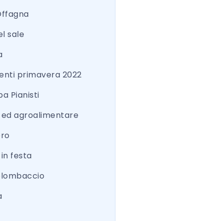
Offagna
el sale
a
nti primavera 2022
a Pianisti
a ed agroalimentare
ero
 in festa
colombaccio
a