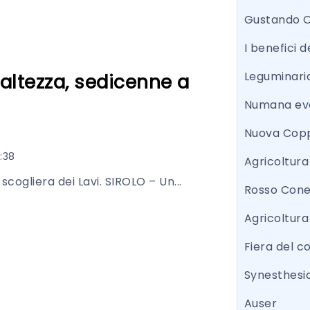
Gustando 
I benefici d
Leguminari
 altezza, sedicenne a
Numana eve
Nuova Copp
:38
Agricoltur
 scogliera dei Lavi. SIROLO – Un...
Rosso Con
Agricoltura
Fiera del 
Synesthesi
Auser