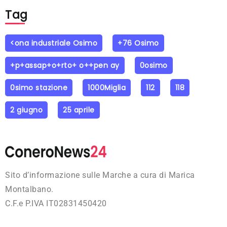
Tag
<ona industriale Osimo
+76 Osimo
+p+assap+o+rto+ o++pen ay
0osimo
0simo stazione
1000Miglia
112
118
2 giugno
25 aprile
Sito d’informazione sulle Marche a cura di Marica
Montalbano.
C.F.e P.IVA IT02831450420