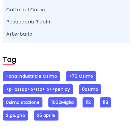
Caffe del Corso
Pasticceria Ridolfi
Arterbario
Tag
<ona industriale Osimo
+76 Osimo
+p+assap+o+rto+ o++pen ay
0osimo
0simo stazione
1000Miglia
112
118
2 giugno
25 aprile