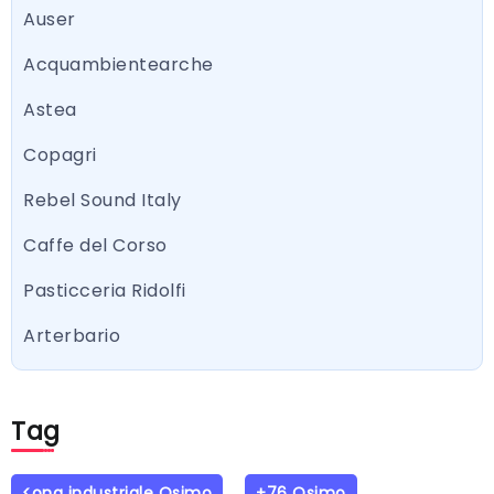
Auser
Acquambientearche
Astea
Copagri
Rebel Sound Italy
Caffe del Corso
Pasticceria Ridolfi
Arterbario
Tag
<ona industriale Osimo
+76 Osimo