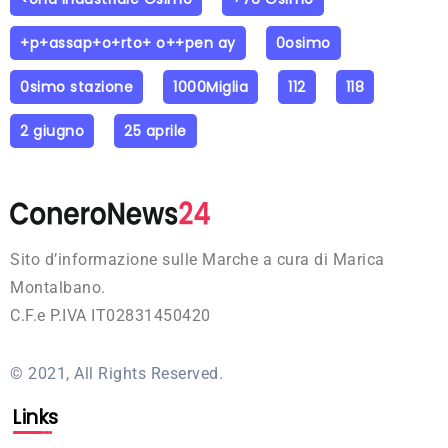
+p+assap+o+rto+ o++pen ay
0osimo
0simo stazione
1000Miglia
112
118
2 giugno
25 aprile
Sito d’informazione sulle Marche a cura di Marica
Montalbano.
C.F.e P.IVA IT02831450420
© 2021, All Rights Reserved.
Links