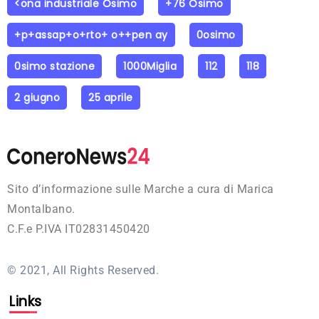
<ona industriale Osimo
+76 Osimo
+p+assap+o+rto+ o++pen ay
0osimo
0simo stazione
1000Miglia
112
118
2 giugno
25 aprile
Sito d’informazione sulle Marche a cura di Marica
Montalbano.
C.F.e P.IVA IT02831450420
© 2021, All Rights Reserved.
Links