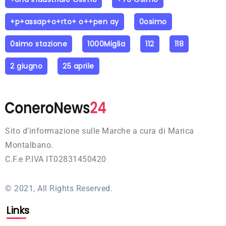
+p+assap+o+rto+ o++pen ay
0osimo
0simo stazione
1000Miglia
112
118
2 giugno
25 aprile
Sito d’informazione sulle Marche a cura di Marica
Montalbano.
C.F.e P.IVA IT02831450420
© 2021, All Rights Reserved.
Links