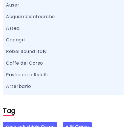
Auser
Acquambientearche
Astea
Copagri
Rebel Sound Italy
Caffe del Corso
Pasticceria Ridolfi
Arterbario
Tag
<ona industriale Osimo
+76 Osimo