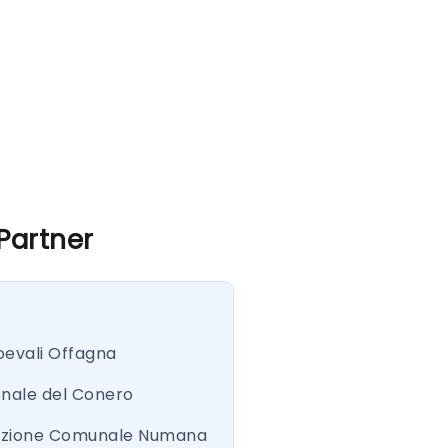
 Partner
oevali Offagna
onale del Conero
azione Comunale Numana