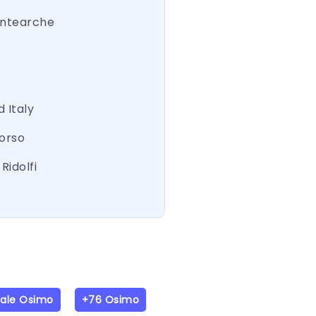
ntearche
 Italy
Corso
Ridolfi
iale Osimo
+76 Osimo