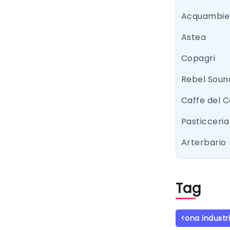
Acquambie
Astea
Copagri
Rebel Sound
Caffe del 
Pasticceria 
Arterbario
Tag
<ona industr