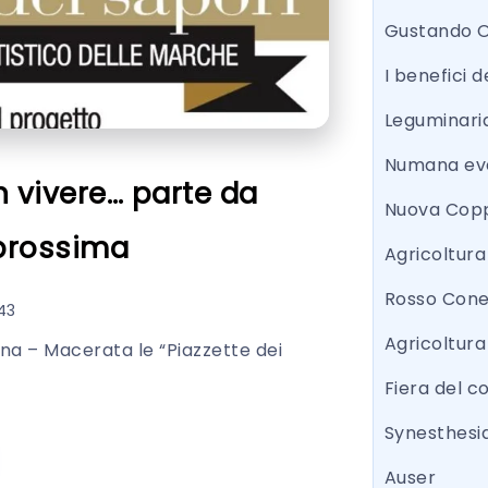
Gustando 
I benefici d
Leguminari
Numana eve
n vivere… parte da
Nuova Copp
prossima
Agricoltur
Rosso Con
43
Agricoltura
na – Macerata le “Piazzette dei
Fiera del 
Synesthesi
Auser