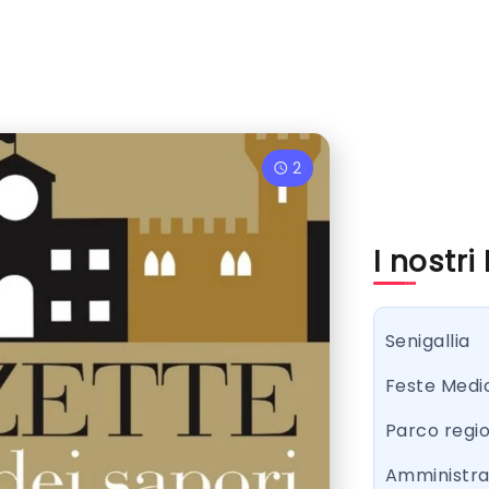
2
I nostri
Senigallia
Feste Medi
Parco regi
Amministr