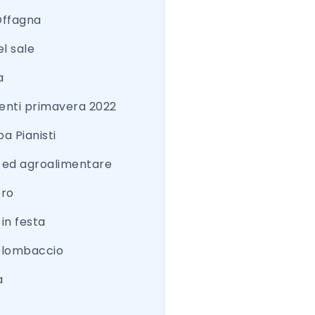
Offagna
el sale
a
nti primavera 2022
a Pianisti
a ed agroalimentare
ero
 in festa
colombaccio
a