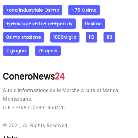
<ona industriale Osimo
+76 Osimo
+p+assap+o+rto+ o++pen ay
0osimo
0simo stazione
1000Miglia
112
118
2 giugno
25 aprile
Sito d’informazione sulle Marche a cura di Marica
Montalbano.
C.F.e P.IVA IT02831450420
© 2021, All Rights Reserved.