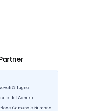
 Partner
oevali Offagna
onale del Conero
azione Comunale Numana