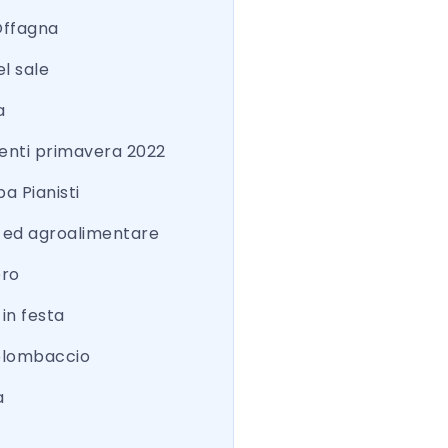
Offagna
el sale
a
nti primavera 2022
a Pianisti
a ed agroalimentare
ero
 in festa
colombaccio
a