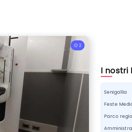
2
I nostri
Senigallia
Feste Medi
Parco regi
Amministr