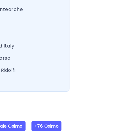
ntearche
 Italy
Corso
Ridolfi
iale Osimo
+76 Osimo