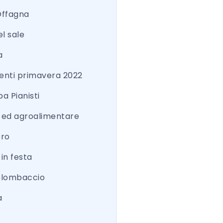
Offagna
el sale
a
nti primavera 2022
a Pianisti
a ed agroalimentare
ero
 in festa
colombaccio
a