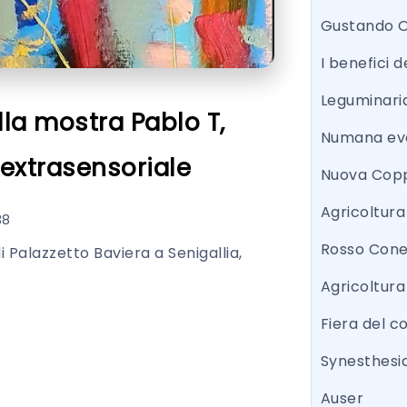
Gustando 
I benefici d
Leguminari
lla mostra Pablo T,
Numana eve
 extrasensoriale
Nuova Copp
Agricoltur
38
Rosso Con
 Palazzetto Baviera a Senigallia,
Agricoltura
Fiera del 
Synesthesi
Auser