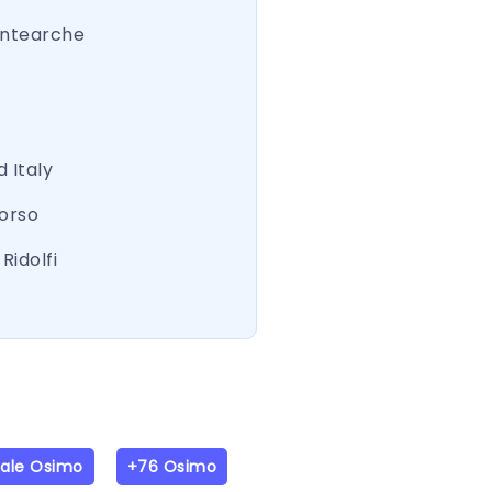
ntearche
 Italy
Corso
Ridolfi
iale Osimo
+76 Osimo