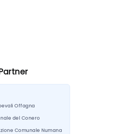
 Partner
oevali Offagna
onale del Conero
azione Comunale Numana