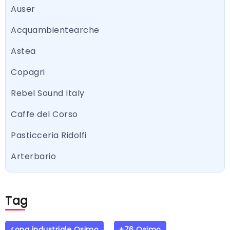
Auser
Acquambientearche
Astea
Copagri
Rebel Sound Italy
Caffe del Corso
Pasticceria Ridolfi
Arterbario
Tag
<ona industriale Osimo
+76 Osimo