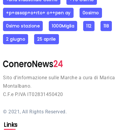
+p+assap+o+rto+ o++pen ay
0osimo
0simo stazione
1000Miglia
112
118
2 giugno
25 aprile
Sito d’informazione sulle Marche a cura di Marica
Montalbano.
C.F.e P.IVA IT02831450420
© 2021, All Rights Reserved.
Links