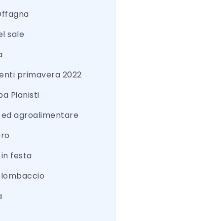
Offagna
el sale
a
nti primavera 2022
a Pianisti
a ed agroalimentare
ero
 in festa
colombaccio
a