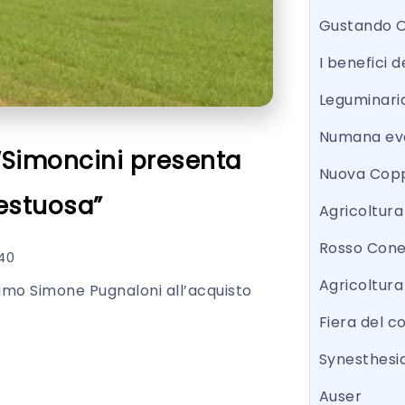
Gustando 
I benefici d
Leguminari
Numana eve
“Simoncini presenta
Nuova Copp
testuosa”
Agricoltur
Rosso Con
40
Agricoltura
imo Simone Pugnaloni all’acquisto
Fiera del 
Synesthesi
Auser