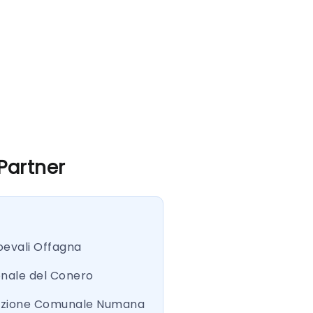
 Partner
oevali Offagna
onale del Conero
azione Comunale Numana