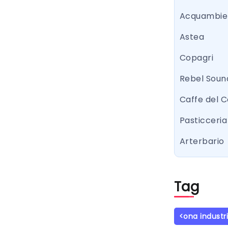
Acquambie
Astea
Copagri
Rebel Sound
Caffe del 
Pasticceria 
Arterbario
Tag
<ona industr