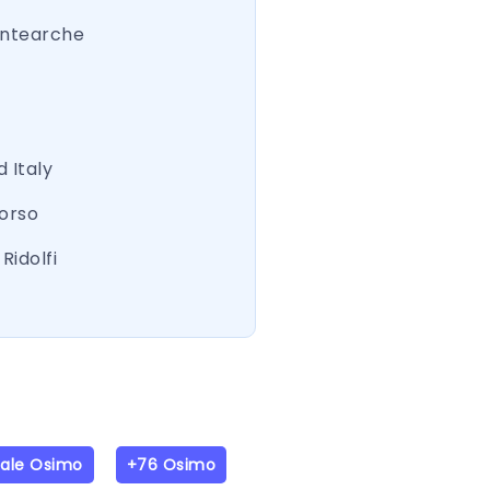
ntearche
 Italy
Corso
Ridolfi
iale Osimo
+76 Osimo