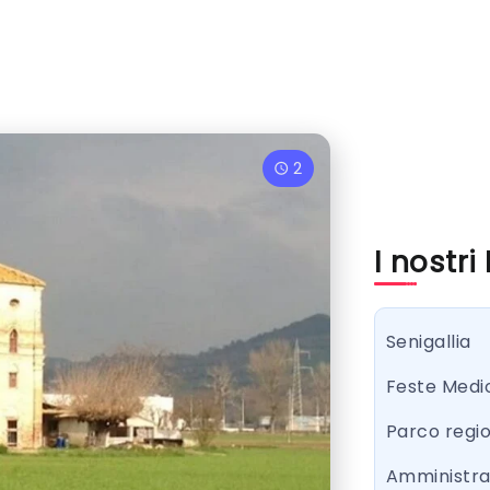
2
I nostri
Senigallia
Feste Medi
Parco regi
Amministr