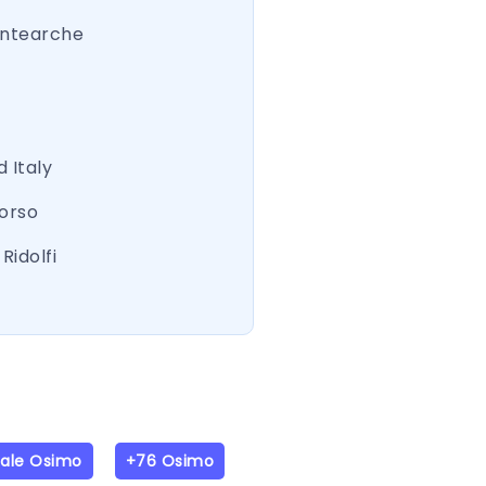
ntearche
 Italy
Corso
Ridolfi
iale Osimo
+76 Osimo