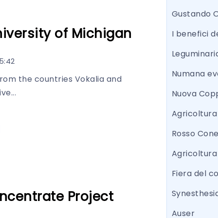
Gustando 
iversity of Michigan
I benefici d
Leguminari
5:42
Numana eve
from the countries Vokalia and
ve...
Nuova Copp
Agricoltur
Rosso Con
Agricoltura
Fiera del 
oncentrate Project
Synesthesi
Auser