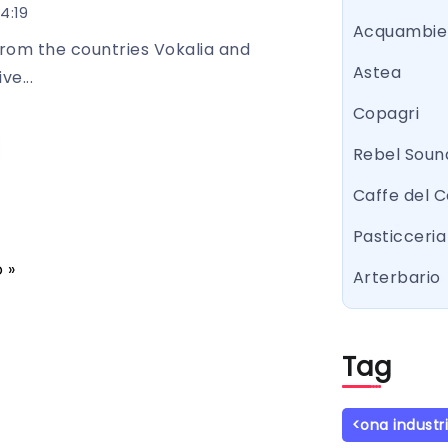
4:19
Acquambie
from the countries Vokalia and
Astea
ve...
Copagri
Rebel Sound
Caffe del 
Pasticceria 
 »
Arterbario
Tag
<ona industr