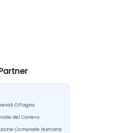
 Partner
oevali Offagna
onale del Conero
azione Comunale Numana