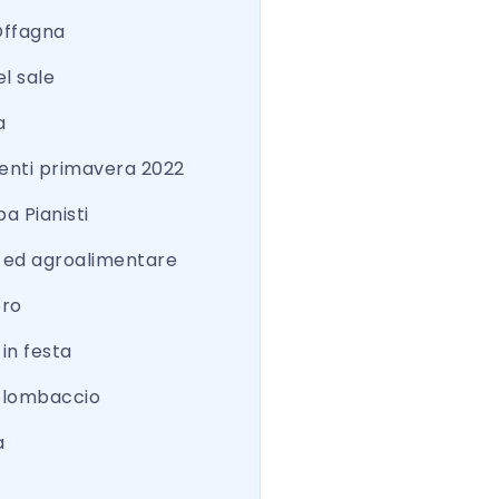
Offagna
el sale
a
nti primavera 2022
a Pianisti
a ed agroalimentare
ero
 in festa
colombaccio
a