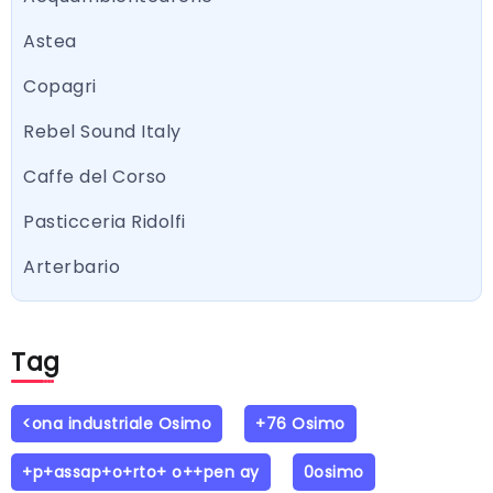
Astea
Copagri
Rebel Sound Italy
Caffe del Corso
Pasticceria Ridolfi
Arterbario
Tag
<ona industriale Osimo
+76 Osimo
+p+assap+o+rto+ o++pen ay
0osimo