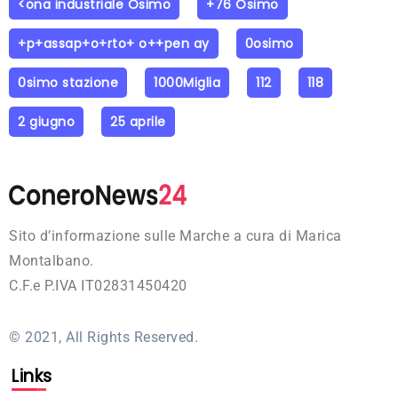
<ona industriale Osimo
+76 Osimo
+p+assap+o+rto+ o++pen ay
0osimo
0simo stazione
1000Miglia
112
118
2 giugno
25 aprile
Sito d’informazione sulle Marche a cura di Marica
Montalbano.
C.F.e P.IVA IT02831450420
© 2021, All Rights Reserved.
Links