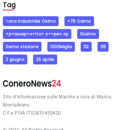
Tag
<ona industriale Osimo
+76 Osimo
+p+assap+o+rto+ o++pen ay
0osimo
0simo stazione
1000Miglia
112
118
2 giugno
25 aprile
Sito d’informazione sulle Marche a cura di Marica
Montalbano.
C.F.e P.IVA IT02831450420
© 2021, All Rights Reserved.