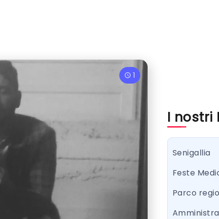
1
I nostri
Senigallia
Feste Medi
Parco regi
Amministr