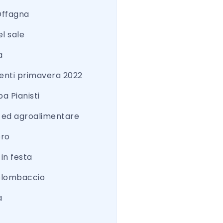
Offagna
el sale
a
nti primavera 2022
a Pianisti
a ed agroalimentare
ero
 in festa
colombaccio
a