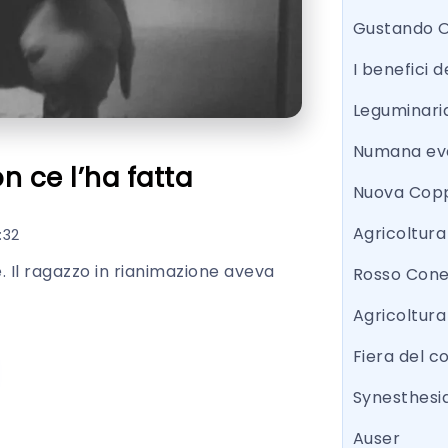
Gustando 
I benefici d
Leguminari
Numana eve
n ce l’ha fatta
Nuova Copp
Agricoltur
:32
e. Il ragazzo in rianimazione aveva
Rosso Con
Agricoltura
Fiera del 
Synesthesi
Auser