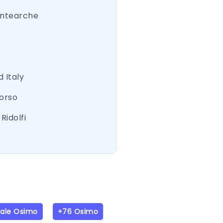
ntearche
 Italy
Corso
Ridolfi
iale Osimo
+76 Osimo