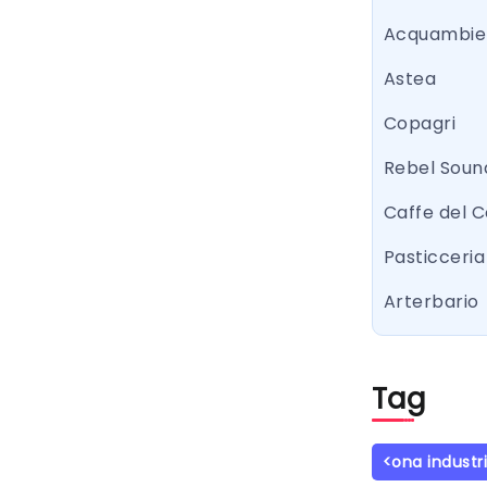
Acquambie
Astea
Copagri
Rebel Sound
Caffe del 
Pasticceria 
Arterbario
Tag
<ona industr