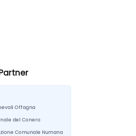
 Partner
oevali Offagna
onale del Conero
azione Comunale Numana