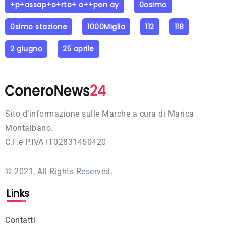
+p+assap+o+rto+ o++pen ay
0osimo
0simo stazione
1000Miglia
112
118
2 giugno
25 aprile
Sito d’informazione sulle Marche a cura di Marica
Montalbano.
C.F.e P.IVA IT02831450420
© 2021, All Rights Reserved.
Links
Contatti