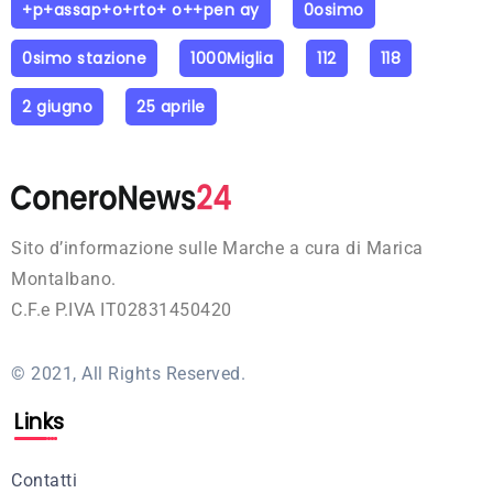
+p+assap+o+rto+ o++pen ay
0osimo
0simo stazione
1000Miglia
112
118
2 giugno
25 aprile
Sito d’informazione sulle Marche a cura di Marica
Montalbano.
C.F.e P.IVA IT02831450420
© 2021, All Rights Reserved.
Links
Contatti