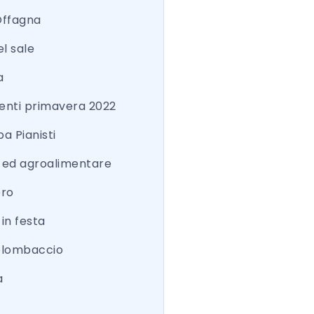
Offagna
el sale
a
nti primavera 2022
a Pianisti
a ed agroalimentare
ero
 in festa
colombaccio
a