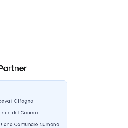
 Partner
oevali Offagna
onale del Conero
azione Comunale Numana