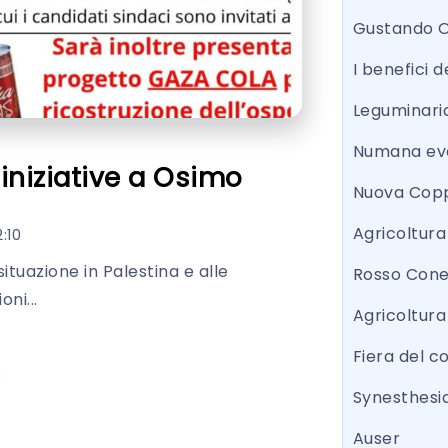
Gustando 
I benefici d
Leguminari
Numana eve
iniziative a Osimo
Nuova Copp
Agricoltur
2:10
ituazione in Palestina e alle
Rosso Con
ni...
Agricoltura
Fiera del 
Synesthesi
Auser