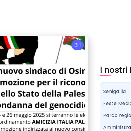
1
I nostri
Senigallia
Feste Medi
Parco regi
Amministr