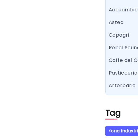
Acquambie
Astea
Copagri
Rebel Sound
Caffe del 
Pasticceria 
Arterbario
Tag
<ona industr