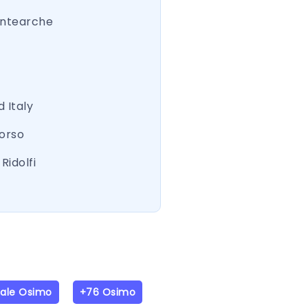
ntearche
 Italy
Corso
Ridolfi
iale Osimo
+76 Osimo