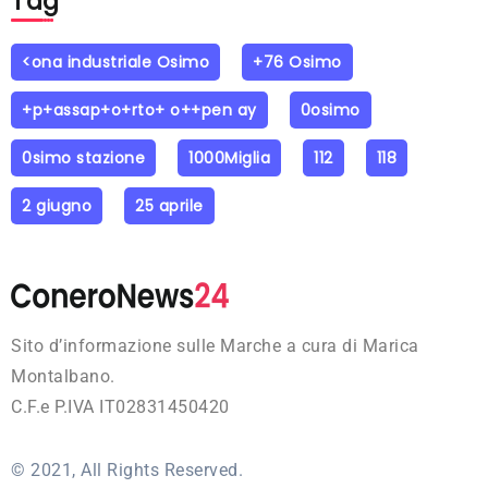
Tag
<ona industriale Osimo
+76 Osimo
+p+assap+o+rto+ o++pen ay
0osimo
0simo stazione
1000Miglia
112
118
2 giugno
25 aprile
Sito d’informazione sulle Marche a cura di Marica
Montalbano.
C.F.e P.IVA IT02831450420
© 2021, All Rights Reserved.