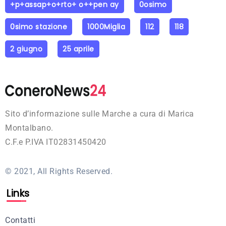
+p+assap+o+rto+ o++pen ay
0osimo
0simo stazione
1000Miglia
112
118
2 giugno
25 aprile
Sito d’informazione sulle Marche a cura di Marica
Montalbano.
C.F.e P.IVA IT02831450420
© 2021, All Rights Reserved.
Links
Contatti