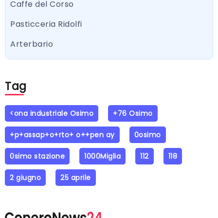
Caffe del Corso
Pasticceria Ridolfi
Arterbario
Tag
<ona industriale Osimo
+76 Osimo
+p+assap+o+rto+ o++pen ay
0osimo
0simo stazione
1000Miglia
112
118
2 giugno
25 aprile