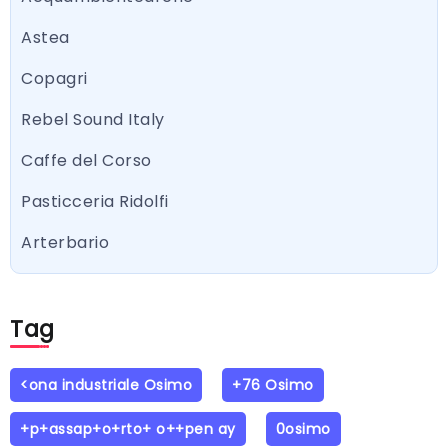
Astea
Copagri
Rebel Sound Italy
Caffe del Corso
Pasticceria Ridolfi
Arterbario
Tag
<ona industriale Osimo
+76 Osimo
+p+assap+o+rto+ o++pen ay
0osimo