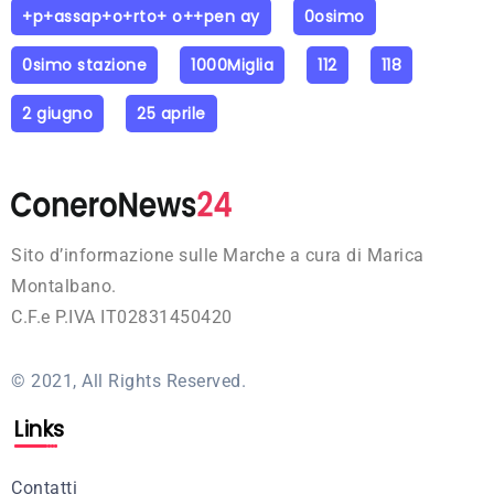
+p+assap+o+rto+ o++pen ay
0osimo
0simo stazione
1000Miglia
112
118
2 giugno
25 aprile
Sito d’informazione sulle Marche a cura di Marica
Montalbano.
C.F.e P.IVA IT02831450420
© 2021, All Rights Reserved.
Links
Contatti