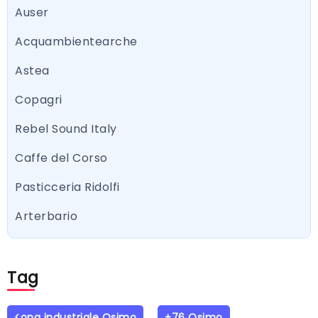
Auser
Acquambientearche
Astea
Copagri
Rebel Sound Italy
Caffe del Corso
Pasticceria Ridolfi
Arterbario
Tag
<ona industriale Osimo
+76 Osimo