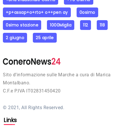
+p+assap+o+rto+ o++pen ay
0osimo
0simo stazione
1000Miglia
112
118
2 giugno
25 aprile
Sito d’informazione sulle Marche a cura di Marica
Montalbano.
C.F.e P.IVA IT02831450420
© 2021, All Rights Reserved.
Links