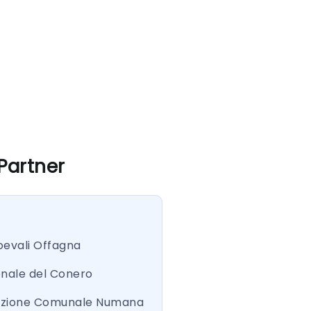
 Partner
oevali Offagna
onale del Conero
azione Comunale Numana