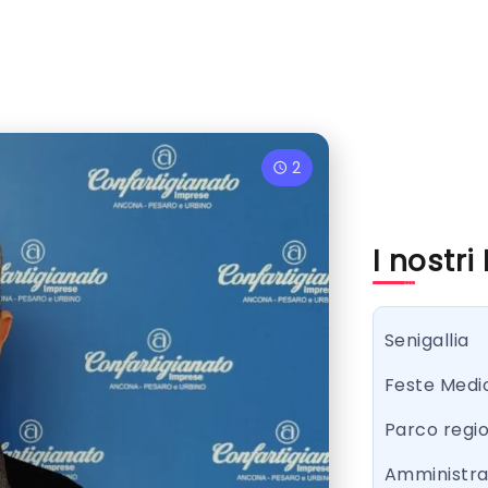
2
I nostri
Senigallia
Feste Medi
Parco regi
Amministr