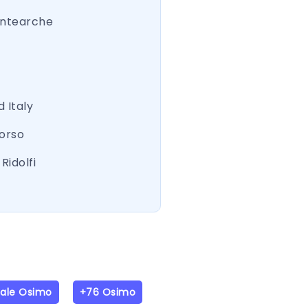
ntearche
 Italy
Corso
Ridolfi
iale Osimo
+76 Osimo