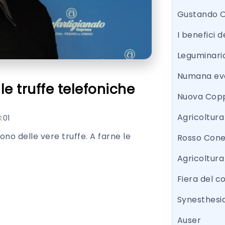
Gustando 
I benefici d
Leguminari
Numana eve
lle truffe telefoniche
Nuova Copp
Agricoltur
:01
no delle vere truffe. A farne le
Rosso Con
Agricoltura
Fiera del 
Synesthesi
Auser