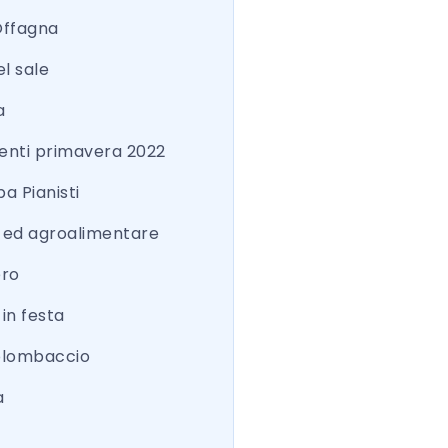
Offagna
el sale
a
nti primavera 2022
a Pianisti
a ed agroalimentare
ero
 in festa
colombaccio
a