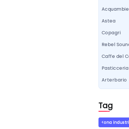
Acquambie
Astea
Copagri
Rebel Sound
Caffe del 
Pasticceria 
Arterbario
Tag
<ona industr