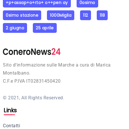
+p+assap+o+rto+ o++pen ay
0osimo
0simo stazione
1000Miglia
112
118
2 giugno
25 aprile
Sito d’informazione sulle Marche a cura di Marica
Montalbano.
C.F.e P.IVA IT02831450420
© 2021, All Rights Reserved.
Links
Contatti