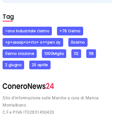
Tag
<ona industriale Osimo
+76 Osimo
+p+assap+o+rto+ o++pen ay
0osimo
0simo stazione
1000Miglia
112
118
2 giugno
25 aprile
Sito d’informazione sulle Marche a cura di Marica
Montalbano.
C.F.e P.IVA IT02831450420