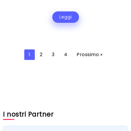
Leggi
1
2
3
4
Prossimo »
I nostri Partner