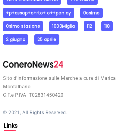
+p+assap+o+rto+ o++pen ay
0osimo
0simo stazione
1000Miglia
112
118
2 giugno
25 aprile
Sito d’informazione sulle Marche a cura di Marica
Montalbano.
C.F.e P.IVA IT02831450420
© 2021, All Rights Reserved.
Links