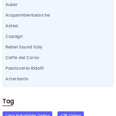
Auser
Acquambientearche
Astea
Copagri
Rebel Sound Italy
Caffe del Corso
Pasticceria Ridolfi
Arterbario
Tag
<ona industriale Osimo
+76 Osimo