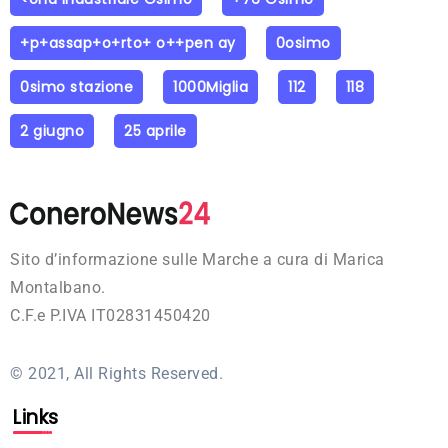
+p+assap+o+rto+ o++pen ay
0osimo
0simo stazione
1000Miglia
112
118
2 giugno
25 aprile
Sito d’informazione sulle Marche a cura di Marica
Montalbano.
C.F.e P.IVA IT02831450420
© 2021, All Rights Reserved.
Links