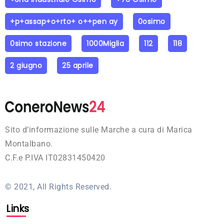
+p+assap+o+rto+ o++pen ay
0osimo
0simo stazione
1000Miglia
112
118
2 giugno
25 aprile
Sito d’informazione sulle Marche a cura di Marica
Montalbano.
C.F.e P.IVA IT02831450420
© 2021, All Rights Reserved.
Links