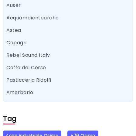
Auser
Acquambientearche
Astea
Copagri
Rebel Sound Italy
Caffe del Corso
Pasticceria Ridolfi
Arterbario
Tag
<ona industriale Osimo
+76 Osimo