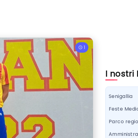
1
I nostri
Senigallia
Feste Medi
Parco regi
Amministr