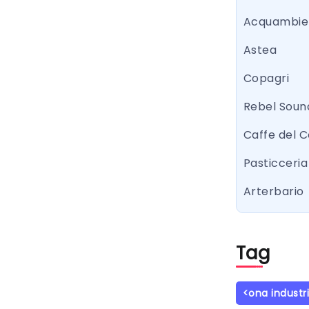
Acquambie
Astea
Copagri
Rebel Sound
Caffe del 
Pasticceria 
Arterbario
Tag
<ona industr