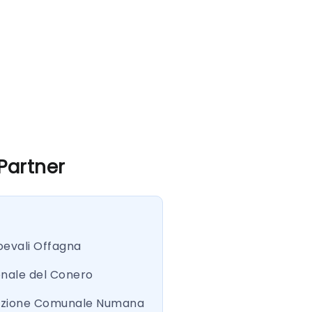
 Partner
oevali Offagna
onale del Conero
azione Comunale Numana