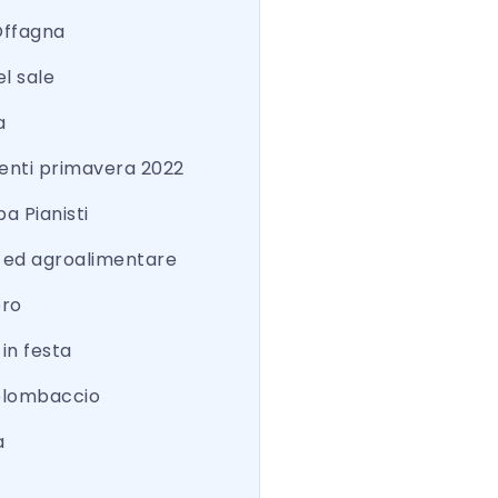
Offagna
el sale
a
nti primavera 2022
a Pianisti
a ed agroalimentare
ero
 in festa
colombaccio
a