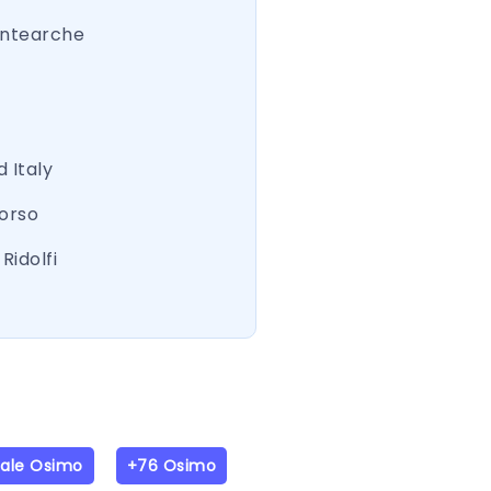
ntearche
 Italy
Corso
Ridolfi
iale Osimo
+76 Osimo