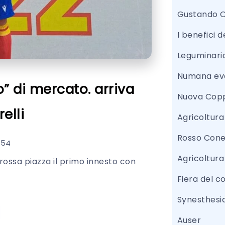
Gustando 
I benefici d
Leguminari
Numana eve
” di mercato. arriva
Nuova Copp
elli
Agricoltur
Rosso Con
:54
Agricoltura
rossa piazza il primo innesto con
Fiera del 
Synesthesi
Auser