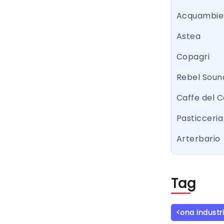
Acquambie
Astea
Copagri
Rebel Sound
Caffe del 
Pasticceria 
Arterbario
Tag
<ona industr