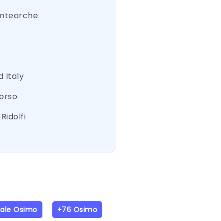
ntearche
 Italy
Corso
Ridolfi
iale Osimo
+76 Osimo