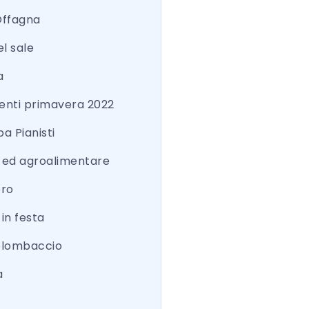
Offagna
el sale
a
nti primavera 2022
a Pianisti
a ed agroalimentare
ero
 in festa
colombaccio
a