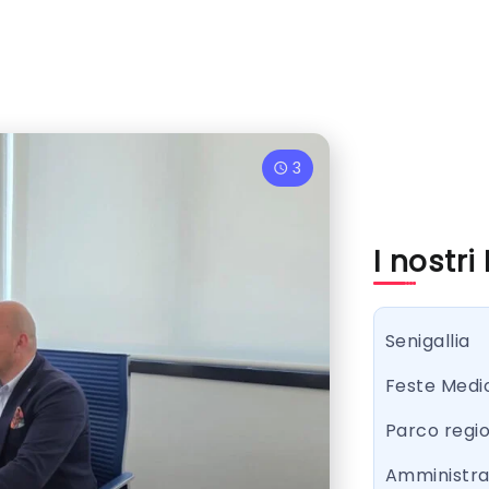
3
I nostri
Senigallia
Feste Medi
Parco regi
Amministr