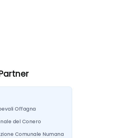
 Partner
oevali Offagna
onale del Conero
azione Comunale Numana