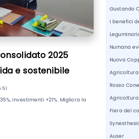
Gustando 
I benefici d
Leguminari
Numana eve
 consolidato 2025
Nuova Copp
ida e sostenibile
Agricoltur
Rosso Con
:51
Agricoltura
35%, investimenti +21%. Migliora la
Fiera del 
Synesthesi
Auser