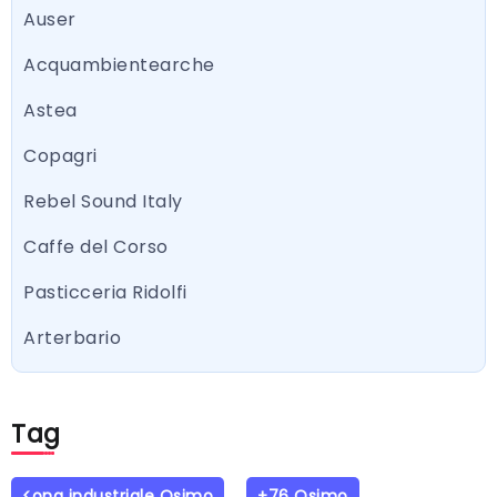
Auser
Acquambientearche
Astea
Copagri
Rebel Sound Italy
Caffe del Corso
Pasticceria Ridolfi
Arterbario
Tag
<ona industriale Osimo
+76 Osimo