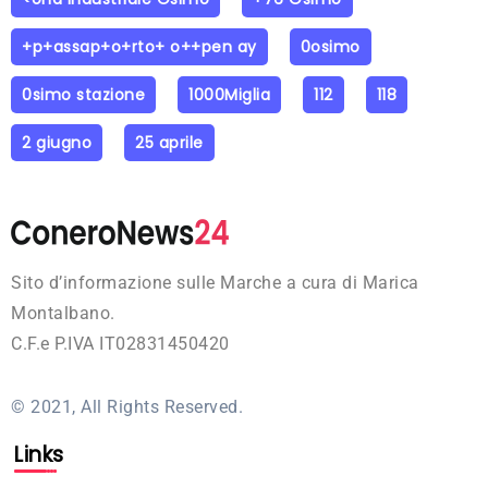
+p+assap+o+rto+ o++pen ay
0osimo
0simo stazione
1000Miglia
112
118
2 giugno
25 aprile
Sito d’informazione sulle Marche a cura di Marica
Montalbano.
C.F.e P.IVA IT02831450420
© 2021, All Rights Reserved.
Links