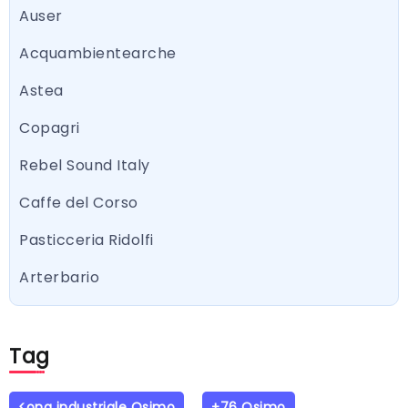
Auser
Acquambientearche
Astea
Copagri
Rebel Sound Italy
Caffe del Corso
Pasticceria Ridolfi
Arterbario
Tag
<ona industriale Osimo
+76 Osimo