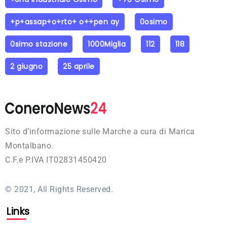
+p+assap+o+rto+ o++pen ay
0osimo
0simo stazione
1000Miglia
112
118
2 giugno
25 aprile
Sito d’informazione sulle Marche a cura di Marica
Montalbano.
C.F.e P.IVA IT02831450420
© 2021, All Rights Reserved.
Links