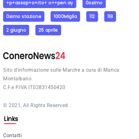
+p+assap+o+rto+ o++pen ay
0osimo
0simo stazione
1000Miglia
112
118
2 giugno
25 aprile
Sito d’informazione sulle Marche a cura di Marica
Montalbano.
C.F.e P.IVA IT02831450420
© 2021, All Rights Reserved.
Links
Contatti